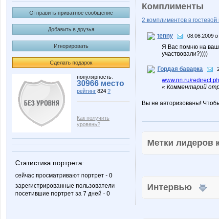
Комплименты
Отправить приватное сообщение
2 комплиментов в гостевой 
Добавить в друзья
tenny
08.06.2009 в
Игнорировать
Я Вас помню на ваш
участвовали?))))
Сделать подарок
Гордая баварка
популярность:
www.nn.ru/redirect.p
30966 место
« Комментарий отр
рейтинг
824
?
Вы не авторизованы! Чтоб
Как получить
уровень?
Метки лидеров
Статистика портрета:
сейчас просматривают портрет - 0
зарегистрированные пользователи
Интервью
посетившие портрет за 7 дней - 0